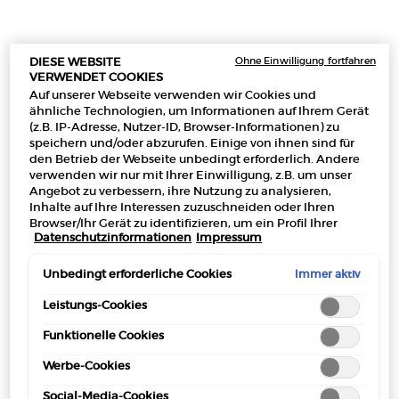
DER MEDITERRANE SOMMER
Ohne Einwilligung fortfahren
DIESE WEBSITE
VERWENDET COOKIES
Auf unserer Webseite verwenden wir Cookies und
ENTDECKEN
ähnliche Technologien, um Informationen auf Ihrem Gerät
(z.B. IP-Adresse, Nutzer-ID, Browser-Informationen) zu
speichern und/oder abzurufen. Einige von ihnen sind für
den Betrieb der Webseite unbedingt erforderlich. Andere
verwenden wir nur mit Ihrer Einwilligung, z.B. um unser
GESCHENKSETS
LAST CHANCE
HERRENDÜFTE
DAMEND
Angebot zu verbessern, ihre Nutzung zu analysieren,
Inhalte auf Ihre Interessen zuzuschneiden oder Ihren
Browser/Ihr Gerät zu identifizieren, um ein Profil Ihrer
Datenschutzinformationen
Impressum
Interessen zu erstellen und Ihnen relevante Werbung auf
anderen Onlineangeboten zu zeigen. Sie können nicht
erforderliche Cookies akzeptieren ("Alle akzeptieren"),
Immer aktiv
Unbedingt erforderliche Cookies
ablehnen ("Ohne Einwilligung fortfahren") oder die
Einstellungen individuell anpassen und Ihre Auswahl
Leistungs-Cookies
DAS SOMMER-ESSENTIALS-SET
speichern ("Auswahl speichern"). Zudem können Sie Ihre
Funktionelle Cookies
Einstellungen (unter dem Link "Cookie-Einstellungen")
jederzeit aufrufen und nachträglich anpassen. Weitere
Genießen Sie Ihren Sommer mit diesem limitierten
Werbe-Cookies
Informationen enthalten unsere
Geschenkset, das ein
exklusives Signature-Strandtuch und
Datenschutzinformationen.
Social-Media-Cookies
den ikonischen Duft Acqua di Giò enthält.