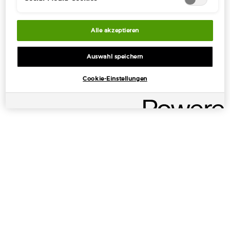
JETZT ENTDECKEN
Alle akzeptieren
Auswahl speichern
Cookie-Einstellungen
EIN MEDITERRANER GLOW
Entdecken Sie die ikonischen Sommer-Make-up-Must-haves.
Verleihen Sie sich einen strahlenden Sommer-Glow.
ERKUNDEN
ENTDECKEN SIE DIE ARMANI
PRODUKT-HIGHLIGHTS