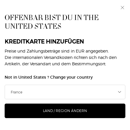
Makeup Festival: Bis zu 30 % Rabatt auf ausgewählte
Produkte. Sommergeschenke ab 50€ — Code:
SUMMER*
OFFENBAR BIST DU IN THE
UNITED STATES
0
Mein
0 produkt
Händlersuche
Warenkorb
Hauptinhalt
KREDITKARTE HINZUFÜGEN
Preise und Zahlungsbeträge sind in EUR angegeben.
Die internationalen Versandkosten richten sich nach den
Artikeln, der Versandart und dem Bestimmungsort.
Not in United States ? Change your country
LAND / REGION ÄNDERN