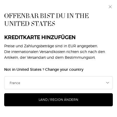
Exklusiv vorab: I WILL — eine neue Sicht auf
Männlichkeit. Mit einer Gratisprobe. *
OFFENBAR BIST DU IN THE
0
Mein
0 produkt
UNITED STATES
Händlersuche
Warenkorb
Hauptinhalt
MAKE-UP
KREDITKARTE HINZUFÜGEN
Preise und Zahlungsbeträge sind in EUR angegeben.
Die internationalen Versandkosten richten sich nach den
GESICHT
AUGEN
LIPPEN
DUOS
SIGNATURE LOOKS
Artikeln, der Versandart und dem Bestimmungsort.
Zuhause
Makeup
Not in United States ? Change your country
MAKEUP
Filtern
SUCHE
44 Produkte
Sortieren nach
FILTERMENÜ
VERFEINERN
LAND / REGION ÄNDERN
NEU