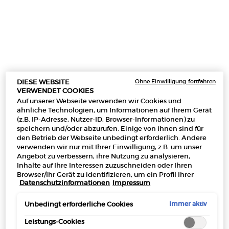
Ohne Einwilligung fortfahren
DIESE WEBSITE
VERWENDET COOKIES
Auf unserer Webseite verwenden wir Cookies und
ähnliche Technologien, um Informationen auf Ihrem Gerät
(z.B. IP-Adresse, Nutzer-ID, Browser-Informationen) zu
speichern und/oder abzurufen. Einige von ihnen sind für
den Betrieb der Webseite unbedingt erforderlich. Andere
verwenden wir nur mit Ihrer Einwilligung, z.B. um unser
Angebot zu verbessern, ihre Nutzung zu analysieren,
Inhalte auf Ihre Interessen zuzuschneiden oder Ihren
Browser/Ihr Gerät zu identifizieren, um ein Profil Ihrer
Datenschutzinformationen
Impressum
Interessen zu erstellen und Ihnen relevante Werbung auf
anderen Onlineangeboten zu zeigen. Sie können nicht
erforderliche Cookies akzeptieren ("Alle akzeptieren"),
Immer aktiv
Unbedingt erforderliche Cookies
ablehnen ("Ohne Einwilligung fortfahren") oder die
Einstellungen individuell anpassen und Ihre Auswahl
Leistungs-Cookies