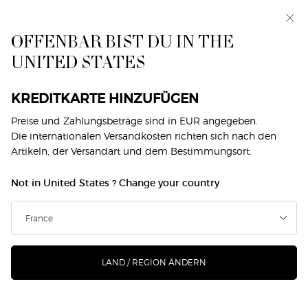
Exklusiv vorab: I WILL — eine neue Sicht auf
Männlichkeit. Mit einer Gratisprobe. *
OFFENBAR BIST DU IN THE
0
Mein
0 produkt
UNITED STATES
Händlersuche
Warenkorb
Hauptinhalt
Kundenservice
KREDITKARTE HINZUFÜGEN
KONTAKTIERE UNS
Preise und Zahlungsbeträge sind in EUR angegeben.
Die internationalen Versandkosten richten sich nach den
Artikeln, der Versandart und dem Bestimmungsort.
Not in United States ? Change your country
LAND / REGION ÄNDERN