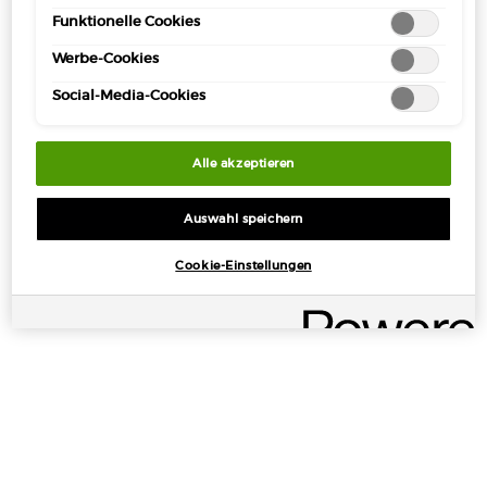
speichern ("Auswahl speichern"). Zudem können Sie Ihre
Funktionelle Cookies
Einstellungen (unter dem Link "Cookie-Einstellungen")
jederzeit aufrufen und nachträglich anpassen. Weitere
Werbe-Cookies
Informationen enthalten unsere
Datenschutzinformationen.
Social-Media-Cookies
Alle akzeptieren
Auswahl speichern
Cookie-Einstellungen