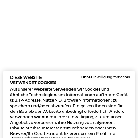
4.7
(253)
4.7
(6)
30 ml
1.01 oz
270,00 €
440,00 €
CREMA NERA SUPREME REVIVING LIGHT 
CREMA 
IN DEN WARENKORB
IN DEN WARENKORB
(9.000,00 €/1l.)
(15.172,41 €/1 kg.)
Ohne Einwilligung fortfahren
DIESE WEBSITE
VERWENDET COOKIES
Auf unserer Webseite verwenden wir Cookies und
ähnliche Technologien, um Informationen auf Ihrem Gerät
(z.B. IP-Adresse, Nutzer-ID, Browser-Informationen) zu
speichern und/oder abzurufen. Einige von ihnen sind für
den Betrieb der Webseite unbedingt erforderlich. Andere
verwenden wir nur mit Ihrer Einwilligung, z.B. um unser
Angebot zu verbessern, ihre Nutzung zu analysieren,
Inhalte auf Ihre Interessen zuzuschneiden oder Ihren
Browser/Ihr Gerät zu identifizieren, um ein Profil Ihrer