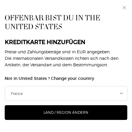
Exklusiv vorab: I WILL — eine neue Sicht auf
Männlichkeit. Mit einer Gratisprobe. *
OFFENBAR BIST DU IN THE
0
Mein
0 produkt
UNITED STATES
Händlersuche
Warenkorb
Hauptinhalt
Filtern
SUCHE
5 Produkte
Sortieren nach
FILTERMENÜ
VERFEINERN
KREDITKARTE HINZUFÜGEN
Preise und Zahlungsbeträge sind in EUR angegeben.
Die internationalen Versandkosten richten sich nach den
Artikeln, der Versandart und dem Bestimmungsort.
Not in United States ? Change your country
LAND / REGION ÄNDERN
CREMA NERA SUPREME
CREMA NERA FIRMING
REVIVING LIGHT CREAM
PLUMPING ESSENCE