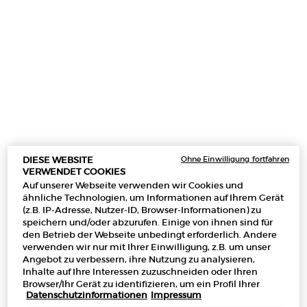
Ohne Einwilligung fortfahren
DIESE WEBSITE
VERWENDET COOKIES
Auf unserer Webseite verwenden wir Cookies und
ähnliche Technologien, um Informationen auf Ihrem Gerät
(z.B. IP-Adresse, Nutzer-ID, Browser-Informationen) zu
speichern und/oder abzurufen. Einige von ihnen sind für
den Betrieb der Webseite unbedingt erforderlich. Andere
verwenden wir nur mit Ihrer Einwilligung, z.B. um unser
Angebot zu verbessern, ihre Nutzung zu analysieren,
Inhalte auf Ihre Interessen zuzuschneiden oder Ihren
FINDE DEINE SIGNATUR​
Browser/Ihr Gerät zu identifizieren, um ein Profil Ihrer
Datenschutzinformationen
Impressum
Interessen zu erstellen und Ihnen relevante Werbung auf
Sichere dir 25% Rabatt auf die gesamte EMPORIO ARMANI