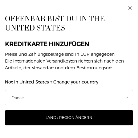
Makeup Festival: Bis zu 30 % Rabatt auf ausgewählte
Produkte. Sommergeschenke ab 50€ — Code:
SUMMER*
OFFENBAR BIST DU IN THE
UNITED STATES
0
Mein
0 produkt
Händlersuche
Warenkorb
Hauptinhalt
KREDITKARTE HINZUFÜGEN
Preise und Zahlungsbeträge sind in EUR angegeben.
Die internationalen Versandkosten richten sich nach den
Artikeln, der Versandart und dem Bestimmungsort.
Not in United States ? Change your country
LAND / REGION ÄNDERN