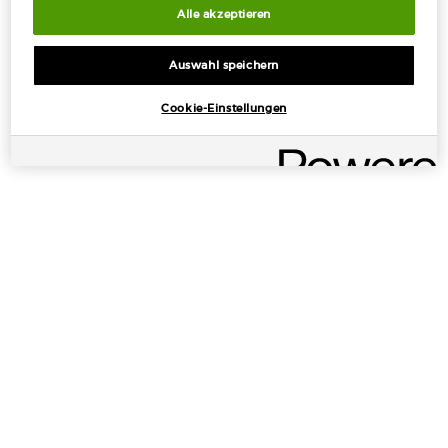
Alle akzeptieren
Auswahl speichern
KOSTENLOSE
KOSTENLOSE PROBEN
Cookie-Einstellungen
STANDARDLIEFERUNG
MIT JEDER
AB 50€
BESTELLUNG
EXKLUSIVE
EINFACHES
ANGEBOTE
BEZAHLEN
Fußzeilennavigation
ANGEBOTE
+
TOOLS UND SERVICE
+
KATEGORIEN
+