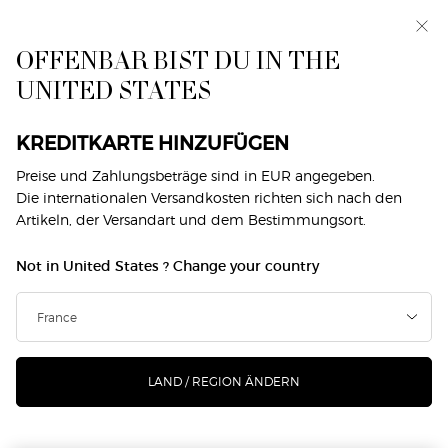
Exklusiv vorab: I WILL — eine neue Sicht auf
Männlichkeit. Mit einer Gratisprobe. *
OFFENBAR BIST DU IN THE
0
Mein
0 produkt
UNITED STATES
Händlersuche
Warenkorb
Hauptinhalt
DIE SUCHE ERGAB KEINE TREFFER
KREDITKARTE HINZUFÜGEN
Preise und Zahlungsbeträge sind in EUR angegeben.
SIE KÖNNEN AUCH MÖGEN
Die internationalen Versandkosten richten sich nach den
Artikeln, der Versandart und dem Bestimmungsort.
Not in United States ? Change your country
NEU
-25%
LAND / REGION ÄNDERN