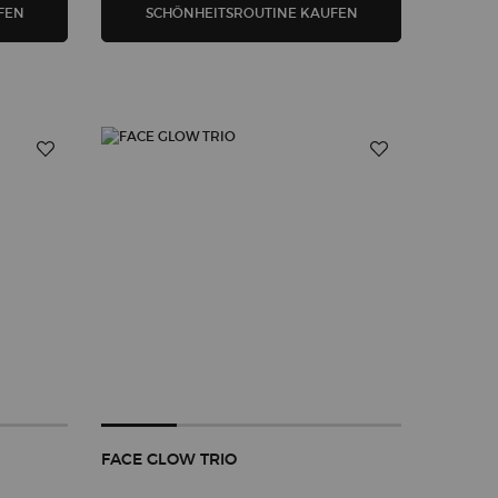
IMER & CONCEALER & CHEEK TINT
TRIO LUMINOUS SILK
LUMINOUS SILK DU
FEN
SCHÖNHEITSROUTINE KAUFEN
FACE GLOW TRIO