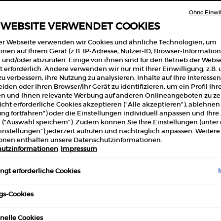
Ohne Einwil
 WEBSITE VERWENDET COOKIES
er Webseite verwenden wir Cookies und ähnliche Technologien, um
onen auf Ihrem Gerät (z.B. IP-Adresse, Nutzer-ID, Browser-Information
 und/oder abzurufen. Einige von ihnen sind für den Betrieb der Webs
 GLOW LOOK
DUO LUMINOUS SILK & EYE T
 erforderlich. Andere verwenden wir nur mit Ihrer Einwilligung, z.B.
u verbessern, ihre Nutzung zu analysieren, Inhalte auf Ihre Interessen
iden oder Ihren Browser/Ihr Gerät zu identifizieren, um ein Profil Ihr
0
(0)
0.0
(0)
len und Ihnen relevante Werbung auf anderen Onlineangeboten zu zei
cht erforderliche Cookies akzeptieren ("Alle akzeptieren"), ablehne
ung fortfahren") oder die Einstellungen individuell anpassen und Ihr
 ("Auswahl speichern"). Zudem können Sie Ihre Einstellungen (unter
instellungen") jederzeit aufrufen und nachträglich anpassen. Weitere
is
€
Neuer Preis
231,30 €
Alter Preis
92,00 €
Neuer Preis
69,00 €
onen enthalten unsere Datenschutzinformationen.
utzinformationen
Impressum
SUMMER GLOW LOOK
HÖNHEITSROUTINE KAUFEN
SCHÖNHEITSROUTINE KAU
gt erforderliche Cookies
gs-Cookies
nelle Cookies