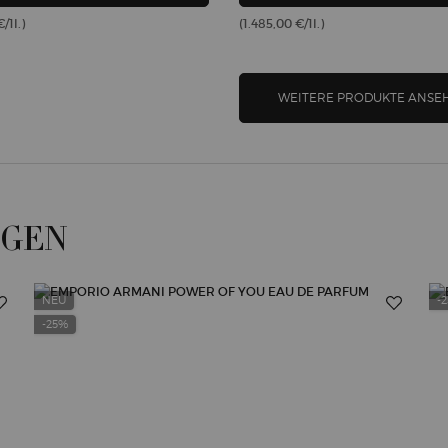
/1l.)
(1.485,00 €/1l.)
WEITERE PRODUKTE ANSE
ÖGEN
NEU
-
-25%