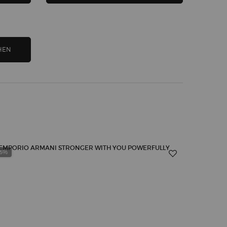
HEN
25%
-20%