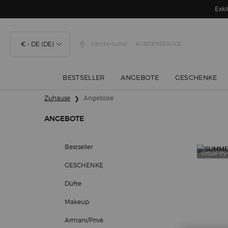
Exkl
€ - DE (DE)
Händlersuche
KUNDENSERVICE
BESTSELLER
ANGEBOTE
GESCHENKE
Hauptinhalt
Zuhause
Angebote
ANGEBOTE
Angebote
Bestseller
virtual-tr
GESCHENKE
Düfte
Makeup
Armani/Privé