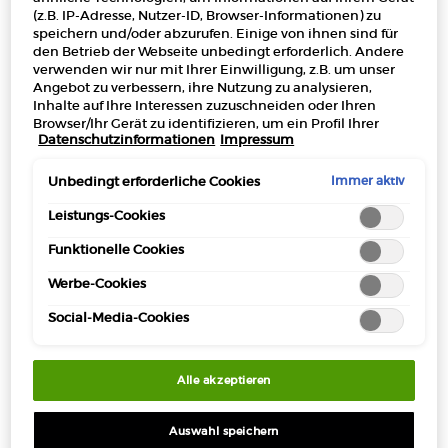
(2.300,00 €/1l.)
(z.B. IP-Adresse, Nutzer-ID, Browser-Informationen) zu
speichern und/oder abzurufen. Einige von ihnen sind für
den Betrieb der Webseite unbedingt erforderlich. Andere
verwenden wir nur mit Ihrer Einwilligung, z.B. um unser
Angebot zu verbessern, ihre Nutzung zu analysieren,
Makeup Festival: Bis zu 30 % Rabatt auf
Inhalte auf Ihre Interessen zuzuschneiden oder Ihren
ausgewählte Produkte.
Browser/Ihr Gerät zu identifizieren, um ein Profil Ihrer
Sommergeschenke ab 50€ — Code:
Datenschutzinformationen
Impressum
Interessen zu erstellen und Ihnen relevante Werbung auf
SUMMER*
anderen Onlineangeboten zu zeigen. Sie können nicht
erforderliche Cookies akzeptieren ("Alle akzeptieren"),
Immer aktiv
Unbedingt erforderliche Cookies
ablehnen ("Ohne Einwilligung fortfahren") oder die
Einstellungen individuell anpassen und Ihre Auswahl
Leistungs-Cookies
speichern ("Auswahl speichern"). Zudem können Sie Ihre
Funktionelle Cookies
Einstellungen (unter dem Link "Cookie-Einstellungen")
Kostenloser
3 Proben
Kostenlose
Apple Pay
jederzeit aufrufen und nachträglich anpassen. Weitere
Versand ab 50€
Rücksendungen*
Werbe-Cookies
Informationen enthalten unsere
Datenschutzinformationen.
Social-Media-Cookies
PDP Section Tabs Default
FLASCHE
HOW TO APPLY
BESCHREIBUNG
Alle akzeptieren
Entdecke Sì PASSIONE Éclat de Parfum, den strahlenden und
Auswahl speichern
spritzigen Duft, der dich einlädt, dein Leben mit Leidenschaft zu