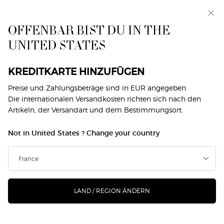
Exklusiv vorab: I WILL — eine neue Sicht auf
Männlichkeit. Mit einer Gratisprobe. *
OFFENBAR BIST DU IN THE
0
Mein
0 produkt
UNITED STATES
Händlersuche
Warenkorb
Hauptinhalt
Zurück zu Sì
KREDITKARTE HINZUFÜGEN
SÌ PASSIONE ÉCLAT DE PARFUM
Preise und Zahlungsbeträge sind in EUR angegeben.
Die internationalen Versandkosten richten sich nach den
Artikeln, der Versandart und dem Bestimmungsort.
115,00 €
Auf Lager
(2.300,00 €/1l.)
Not in United States ? Change your country
Entdecke Sì PASSIONE Éclat de Parfum, den strahlenden
und spritzigen Duft, der dich einlädt, dein Le ...
Mehr
erfahren
4.7
(505)
Jetzt Produkt bewerten
4.7
von
LAND / REGION ÄNDERN
5
168 Personen haben vor Kurzem dieses Produkt angeschaut
Sternen,
Durchschnittswert
der