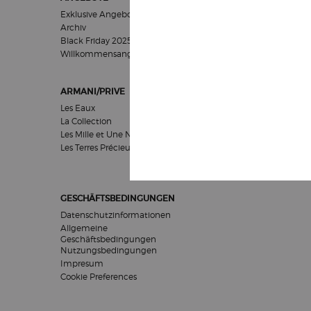
Exklusive Angebote
Für Frauen
Archiv
Für Männer
Black Friday 2025
Geschenksets
Willkommensangebot​
ARMANI/PRIVE
HAUTPFLEGE
Les Eaux
Pflegeziel
La Collection
Kategorien
Les Mille et Une Nuits
Kollektionen
Les Terres Précieuses
Empfehlungen
GESCHÄFTSBEDINGUNGEN
Datenschutzinformationen
Allgemeine
Geschäftsbedingungen
Nutzungsbedingungen
Impresum
Cookie Preferences