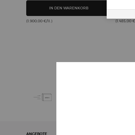
LUMINOUS SILK FOUNDA
IN DEN WARENKORB
(1.900,00 €/1l.)
(1.485,00 €/
KOSTENLOSE
STANDARDLIEFERUNG
AB 50€
Fußzeilennavigation
ANGEBOTE
GESCHENKE