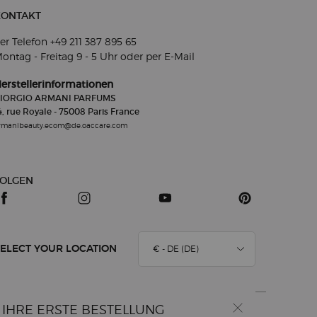
KONTAKT
er Telefon +49 211 387 895 65​​
ontag - Freitag 9 - 5
Uhr oder per E-Mail
erstellerinformationen
IORGIO ARMANI PARFUMS
4, rue Royale - 75008 Paris France
rmanibeauty.ecom@de.oaccare.com
FOLGEN
€ - DE (DE)
ELECT YOUR LOCATION
 IHRE ERSTE BESTELLUNG
zungsbedingungen
Seitenverzeichnis
Datenschutzinformationen