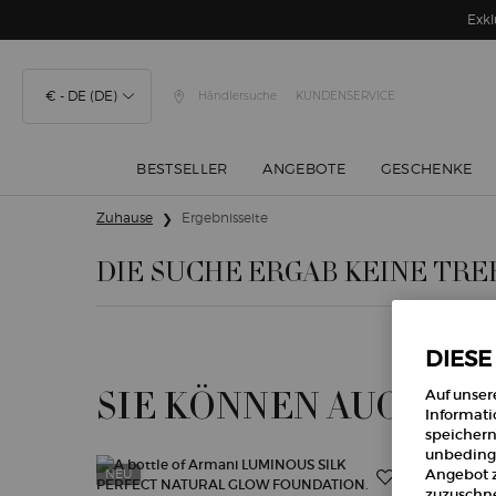
Exkl
€ - DE (DE)
Händlersuche
KUNDENSERVICE
BESTSELLER
ANGEBOTE
GESCHENKE
Hauptinhalt
Zuhause
Ergebnisseite
DIE SUCHE ERGAB KEINE TRE
DIESE
SIE KÖNNEN AUCH M
Auf unser
Informati
speichern
unbedingt
Angebot z
NEU
NEU
zuzuschne