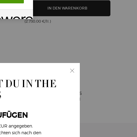
FUM
TRONGER WITH YOU INTENSELY EAU DE PARFUM
EYE TINT LIDSCHATTEN
IN DEN WARENKORB
(2.730,00 €/1l.)
(1.335,00 €/1l
 DU IN THE
S
EINFACHES
BEZAHLEN
UFÜGEN
 EUR angegeben.
ichten sich nach den
ELDE DICH ZUM NEWSLETTER AN