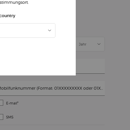
estimmungsort.
)
Pflichtfelder
slettersignup.title.legend
 country
Frau
Herr
Keine Angabe
eburtsdatum
-mail
*
Mobilfunknummer (Format: 01XXXXXXXXX oder 01XXXXXXXXXX)
*
E-mail
SMS