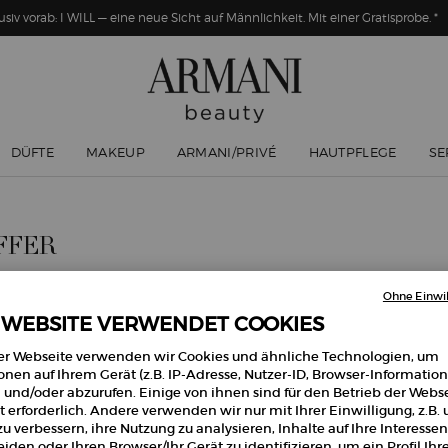
usiv vorab: I WILL — eine neue Sicht auf Männlichkeit. Mit einer Gratisprobe. *
DÜFTE
MAKEUP
ARMANI/PRIVÉ
HAUTPFLEGE
SE
FFER
Ohne Einwil
 WEBSITE VERWENDET COOKIES
ÖGEN
er Webseite verwenden wir Cookies und ähnliche Technologien, um
onen auf Ihrem Gerät (z.B. IP-Adresse, Nutzer-ID, Browser-Information
 und/oder abzurufen. Einige von ihnen sind für den Betrieb der Webs
 erforderlich. Andere verwenden wir nur mit Ihrer Einwilligung, z.B.
u verbessern, ihre Nutzung zu analysieren, Inhalte auf Ihre Interessen
-25%
iden oder Ihren Browser/Ihr Gerät zu identifizieren, um ein Profil Ihr