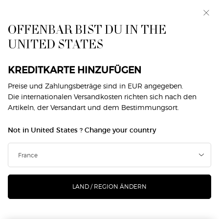
Exklusiv vorab: I WILL — eine neue Sicht auf
Männlichkeit. Mit einer Gratisprobe. *
OFFENBAR BIST DU IN THE
0
Mein
0 produkt
UNITED STATES
Händlersuche
Warenkorb
Hauptinhalt
DIE SUCHE ERGAB KEINE TREFFER
KREDITKARTE HINZUFÜGEN
Preise und Zahlungsbeträge sind in EUR angegeben.
SIE KÖNNEN AUCH MÖGEN
Die internationalen Versandkosten richten sich nach den
Artikeln, der Versandart und dem Bestimmungsort.
Not in United States ? Change your country
NEU
-25%
LAND / REGION ÄNDERN