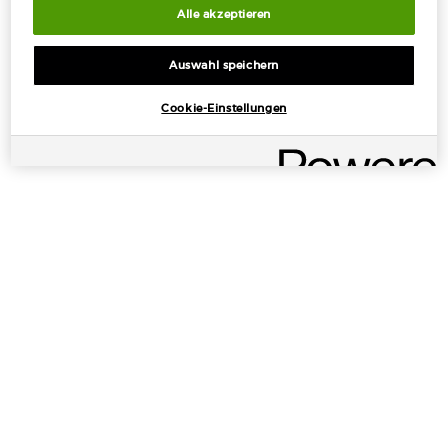
Alle akzeptieren
Auswahl speichern
KOSTENLOSE
KOSTENLOSE PROBEN
Cookie-Einstellungen
STANDARDLIEFERUNG
MIT JEDER
AB 50€
BESTELLUNG
EXKLUSIVE
EINFACHES
ANGEBOTE
BEZAHLEN
Fußzeilennavigation
ANGEBOTE
+
TOOLS UND SERVICE
+
KATEGORIEN
+