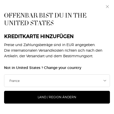
Exklusiv vorab: I WILL — eine neue Sicht auf
Männlichkeit. Mit einer Gratisprobe. *
OFFENBAR BIST DU IN THE
0
Mein
0 produkt
UNITED STATES
Händlersuche
Warenkorb
Hauptinhalt
KREDITKARTE HINZUFÜGEN
SCHRITT EINS SET
SCHRITT ZWEI SET
Preise und Zahlungsbeträge sind in EUR angegeben.
Die internationalen Versandkosten richten sich nach den
Artikeln, der Versandart und dem Bestimmungsort.
Choose 5 deluxe samples and a travel bag on your $150
purchase.
Not in United States ? Change your country
Filtern
Top-Seller
SUCHE VERFEINERN
FILTERMENÜ
LAND / REGION ÄNDERN