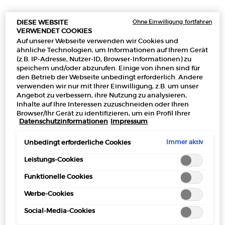
Ohne Einwilligung fortfahren
DIESE WEBSITE
VERWENDET COOKIES
Auf unserer Webseite verwenden wir Cookies und
ähnliche Technologien, um Informationen auf Ihrem Gerät
(z.B. IP-Adresse, Nutzer-ID, Browser-Informationen) zu
speichern und/oder abzurufen. Einige von ihnen sind für
SÌ EAU DE PARFUM
den Betrieb der Webseite unbedingt erforderlich. Andere
verwenden wir nur mit Ihrer Einwilligung, z.B. um unser
Angebot zu verbessern, ihre Nutzung zu analysieren,
Inhalte auf Ihre Interessen zuzuschneiden oder Ihren
Browser/Ihr Gerät zu identifizieren, um ein Profil Ihrer
Datenschutzinformationen
Impressum
Interessen zu erstellen und Ihnen relevante Werbung auf
anderen Onlineangeboten zu zeigen. Sie können nicht
erforderliche Cookies akzeptieren ("Alle akzeptieren"),
Immer aktiv
Unbedingt erforderliche Cookies
SÌ EAU DE PARFUM
AUSWÄHLEN
ablehnen ("Ohne Einwilligung fortfahren") oder die
Einstellungen individuell anpassen und Ihre Auswahl
Leistungs-Cookies
speichern ("Auswahl speichern"). Zudem können Sie Ihre
(2.340,00 €/1l.)
Funktionelle Cookies
Einstellungen (unter dem Link "Cookie-Einstellungen")
jederzeit aufrufen und nachträglich anpassen. Weitere
Werbe-Cookies
Informationen enthalten unsere
Datenschutzinformationen.
Social-Media-Cookies
0 Produkte ausgewählt