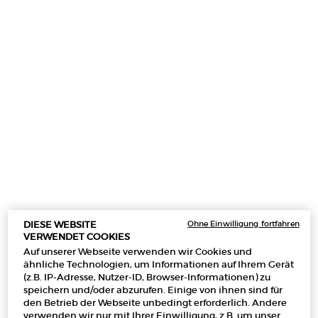
der
Bewertung.
Limited Edition
Read
a
Review.
Link
auf
derselben
Seite.
Ohne Einwilligung fortfahren
DIESE WEBSITE
VERWENDET COOKIES
Auf unserer Webseite verwenden wir Cookies und
ähnliche Technologien, um Informationen auf Ihrem Gerät
(z.B. IP-Adresse, Nutzer-ID, Browser-Informationen) zu
speichern und/oder abzurufen. Einige von ihnen sind für
Ein size verfügbar:
100ML + 10ML
-
145,00 €
den Betrieb der Webseite unbedingt erforderlich. Andere
verwenden wir nur mit Ihrer Einwilligung, z.B. um unser