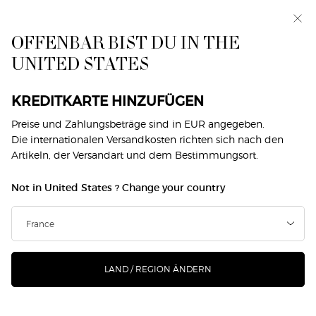
Exklusiv vorab: I WILL — eine neue Sicht auf
Männlichkeit. Mit einer Gratisprobe. *
OFFENBAR BIST DU IN THE
0
Mein
0 produkt
UNITED STATES
Händlersuche
Warenkorb
Hauptinhalt
Zurück zu Geschenksets
KREDITKARTE HINZUFÜGEN
ACQUA DI GIÒ EAU DE PARFUM
Preise und Zahlungsbeträge sind in EUR angegeben.
Die internationalen Versandkosten richten sich nach den
INTENSIVE 100 ML GESCHENKSET
Artikeln, der Versandart und dem Bestimmungsort.
145,00 €
Auf Lager
Not in United States ? Change your country
Tauchen Sie an diesem Vatertag mit dem exklusiven
Geschenkset von Armani Beauty in das Couture Game ...
Mehr erfahren
2.0
(1)
Jetzt Produkt bewerten
2.0
LAND / REGION ÄNDERN
von
5
184 Personen haben vor Kurzem dieses Produkt angeschaut
Sternen,
Durchschnittswert