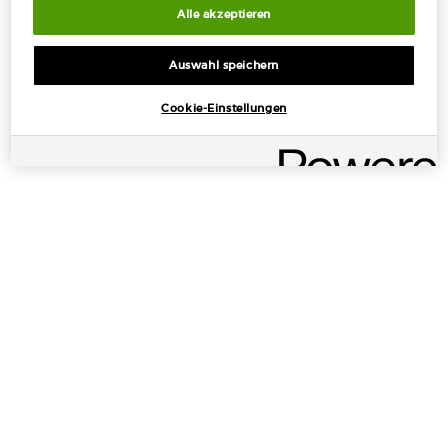
Alle akzeptieren
Auswahl speichern
KOSTENLOSE
KOSTENLOSE PROBEN
Cookie-Einstellungen
STANDARDLIEFERUNG
MIT JEDER
AB 50€
BESTELLUNG
EXKLUSIVE
EINFACHES
ANGEBOTE
BEZAHLEN
Fußzeilennavigation
ANGEBOTE
+
TOOLS UND SERVICE
+
KATEGORIEN
+