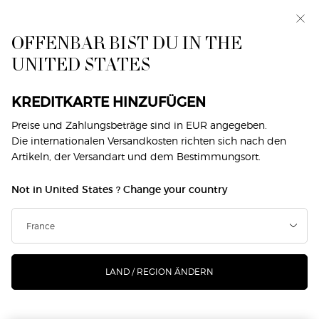
Exklusiv vorab: I WILL — eine neue Sicht auf
Männlichkeit. Mit einer Gratisprobe. *
OFFENBAR BIST DU IN THE
0
Mein
0 produkt
UNITED STATES
Händlersuche
Warenkorb
Hauptinhalt
DIE SUCHE ERGAB KEINE TREFFER
KREDITKARTE HINZUFÜGEN
Preise und Zahlungsbeträge sind in EUR angegeben.
SIE KÖNNEN AUCH MÖGEN
Die internationalen Versandkosten richten sich nach den
Artikeln, der Versandart und dem Bestimmungsort.
Not in United States ? Change your country
NEU
NEU
-25%
LAND / REGION ÄNDERN