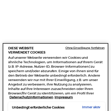
LUMINOUS SILK
QUARTET LUMINOUS SILK
FOUNDATION
FOUNDATION & PRIMER &
CONCEALER & CHEEK TINT
4.6
(2877)
0.0
(0)
Farbe:
1
Wählen Sie eine Farbe
Ausgewählt
Farbe 1 für LUMINOUS SILK FOUNDATION, 1 von 44
Ausgewählt
Die Produktvariation ist nicht auf Lager, Farbe 2 für LUMINOUS
Ausgewählt
Farbe 3 für LUMINOUS SILK FOUNDATION, 3 von 44
Ausgewählt
Farbe 3,5 für LUMINOUS SILK FOUNDATION, 4 von 44
Ausgewählt
Die Produktvariation ist nicht auf Lager, Farb
Ausgewählt
Farbe 4 für LUMINOUS SILK FOUNDATION, 
Ausgewählt
Farbe 4,5 für LUMINOUS SILK FOUNDA
Ausgewählt
Farbe 5 für LUMINOUS SILK FO
Ausgewählt
Farbe 5.1 für LUMINOUS S
Ausgewählt
Farbe 5.2 für LUMIN
Ausgewählt
Farbe 5,25 für
Ausgewäh
Farbe 5.5
Ausg
Farb
Ohne Einwilligung fortfahren
DIESE WEBSITE
VERWENDET COOKIES
57,00 €
Alter Preis
199,00 €
Neuer Preis
149,25 €
Auf unserer Webseite verwenden wir Cookies und
ähnliche Technologien, um Informationen auf Ihrem Gerät
(z.B. IP-Adresse, Nutzer-ID, Browser-Informationen) zu
SCHÖNHEITSROUTINE
LUMINOUS SILK FOUNDATION
QUARTET LUMI
IN DEN WARENKORB
KAUFEN
speichern und/oder abzurufen. Einige von ihnen sind für
den Betrieb der Webseite unbedingt erforderlich. Andere
verwenden wir nur mit Ihrer Einwilligung, z.B. um unser
(1.900,00 €/1l.)
Angebot zu verbessern, ihre Nutzung zu analysieren,
Inhalte auf Ihre Interessen zuzuschneiden oder Ihren
Browser/Ihr Gerät zu identifizieren, um ein Profil Ihrer
Datenschutzinformationen
Impressum
Interessen zu erstellen und Ihnen relevante Werbung auf
anderen Onlineangeboten zu zeigen. Sie können nicht
erforderliche Cookies akzeptieren ("Alle akzeptieren"),
Immer aktiv
Unbedingt erforderliche Cookies