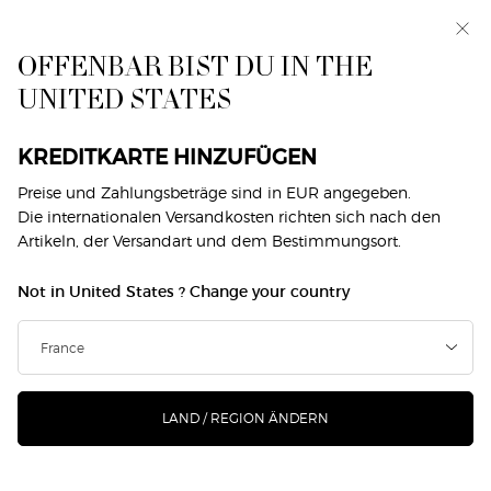
Exklusiv vorab: I WILL — eine neue Sicht auf
Männlichkeit. Mit einer Gratisprobe. *
OFFENBAR BIST DU IN THE
0
Mein
0 produkt
UNITED STATES
Händlersuche
Warenkorb
Hauptinhalt
DIE SUCHE ERGAB KEINE TREFFER
KREDITKARTE HINZUFÜGEN
Preise und Zahlungsbeträge sind in EUR angegeben.
Filtern
SUCHE
173 Produkte
Top-Seller
Die internationalen Versandkosten richten sich nach den
FILTERMENÜ
VERFEINERN
Artikeln, der Versandart und dem Bestimmungsort.
virtual-try-
Not in United States ? Change your country
on
LAND / REGION ÄNDERN