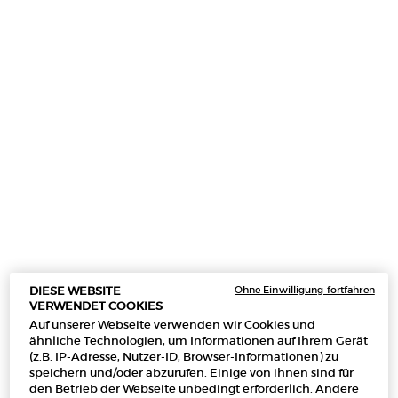
Ein size verfügbar:
175 g
-
100,00 €
(571,43 €/1 kg.)
175 g
Ausgewählt
, 1 von 1
100,00 €
(571,43 €/1 kg.)
Makeup Festival: Bis zu 30 % Rabatt auf
Ohne Einwilligung fortfahren
DIESE WEBSITE
ausgewählte Produkte.
VERWENDET COOKIES
Sommergeschenke ab 50€ — Code:
Auf unserer Webseite verwenden wir Cookies und
SUMMER*
ähnliche Technologien, um Informationen auf Ihrem Gerät
(z.B. IP-Adresse, Nutzer-ID, Browser-Informationen) zu
speichern und/oder abzurufen. Einige von ihnen sind für
den Betrieb der Webseite unbedingt erforderlich. Andere