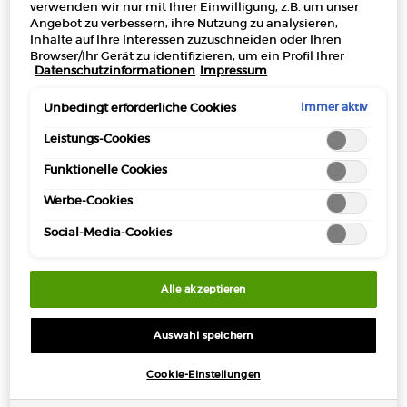
verwenden wir nur mit Ihrer Einwilligung, z.B. um unser
Angebot zu verbessern, ihre Nutzung zu analysieren,
Kostenloser
3 Proben
Kostenlose
Apple Pay
Inhalte auf Ihre Interessen zuzuschneiden oder Ihren
Versand ab 50€
Rücksendungen*
Browser/Ihr Gerät zu identifizieren, um ein Profil Ihrer
Datenschutzinformationen
Impressum
Interessen zu erstellen und Ihnen relevante Werbung auf
anderen Onlineangeboten zu zeigen. Sie können nicht
erforderliche Cookies akzeptieren ("Alle akzeptieren"),
Immer aktiv
Unbedingt erforderliche Cookies
ablehnen ("Ohne Einwilligung fortfahren") oder die
PDP Section Tabs Default
DESIGN
RITUAL
INHALTS
BESCHREIBUNG
Einstellungen individuell anpassen und Ihre Auswahl
Leistungs-Cookies
speichern ("Auswahl speichern"). Zudem können Sie Ihre
Funktionelle Cookies
Einstellungen (unter dem Link "Cookie-Einstellungen")
jederzeit aufrufen und nachträglich anpassen. Weitere
Werbe-Cookies
Informationen enthalten unsere
Datenschutzinformationen.
Social-Media-Cookies
Alle akzeptieren
Auswahl speichern
Cookie-Einstellungen