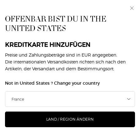
Makeup Festival: Bis zu 30 % Rabatt auf ausgewählte
Produkte. Sommergeschenke ab 50€ — Code:
SUMMER*
OFFENBAR BIST DU IN THE
UNITED STATES
0
Mein
0 produkt
Händlersuche
Warenkorb
Hauptinhalt
Zurück zu Kerzen
KREDITKARTE HINZUFÜGEN
Preise und Zahlungsbeträge sind in EUR angegeben.
DUFTKERZE ARMANI/PRIVÉ
Die internationalen Versandkosten richten sich nach den
Artikeln, der Versandart und dem Bestimmungsort.
SANTAL DAN SHA
Not in United States ? Change your country
100,00 €
Auf Lager
(571,43 €/1 kg.)
Die neue KOLLEKTION DER ARMANI/PRIVÉ DUFTKERZEN
bringt Inspiration und Entspannung in jeden Moment. ...
Mehr erfahren
LAND / REGION ÄNDERN
(0)
Jetzt Produkt bewerten
Kein
Beurteilungswert
Link