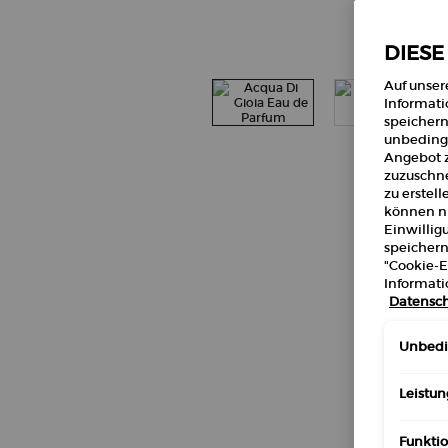
DIESE
Auf unser
Informati
speichern
unbedingt
Angebot z
zuzuschne
zu erstel
können ni
Einwillig
speichern
"Cookie-E
Informati
Datensch
Unbedin
Leistun
Funktio