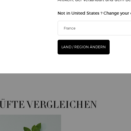
Formen der Na
moderner Aus
Not in United States ? Change your
natürlicher E
authentischer 
LAND / REGION ÄNDERN
erundete
smus. Ein
nd schließt
 DÜFTE VERGLEICHEN