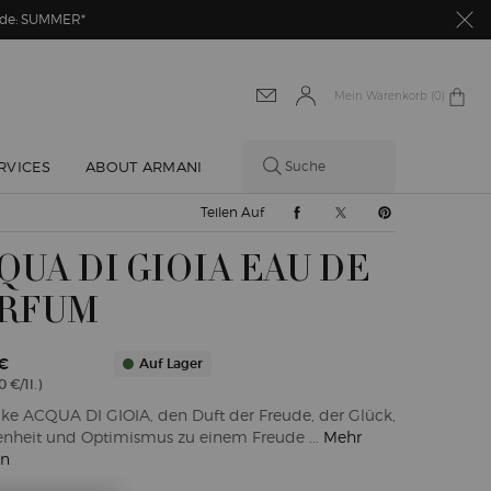
Code: SUMMER*
Mein Warenkorb
0 produkt
0
RVICES
ABOUT ARMANI
Suche
Teilen Auf Facebook
Teilen Auf Twitter
Teilen Auf Pint
Teilen Auf
QUA DI GIOIA EAU DE
RFUM
€
Auf Lager
 €/1l.)
ke ACQUA DI GIOIA, den Duft der Freude, der Glück,
enheit und Optimismus zu einem Freude ...
Mehr
en