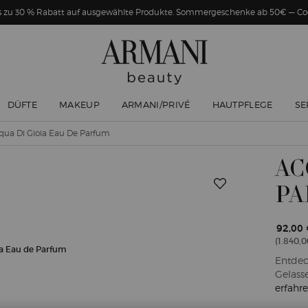
Bis zu 30 % Rabatt auf ausgewählte Produkte. Sommergeschenke ab 50€ — 
DÜFTE
MAKEUP
ARMANI/PRIVÉ
HAUTPFLEGE
SE
qua Di Gioia Eau De Parfum
AC
PA
92,00 
(1.840,00
Entdec
Gelass
erfahr