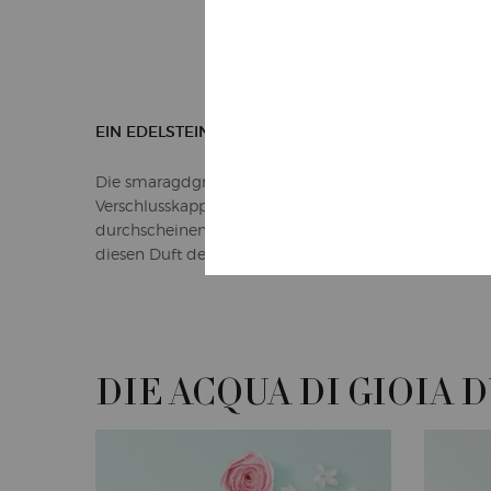
EIN EDELSTEIN
Die smaragdgrüne, wie ein Edelstein wirkende, abg
Verschlusskappe vermittelt Gelassenheit und Optimi
durchscheinendes Glas erzeugt perfekte Harmonie u
diesen Duft der Freude ein.
DIE ACQUA DI GIOIA
DIE ACQUA DI GIOIA DÜFTE VERGLEICHEN