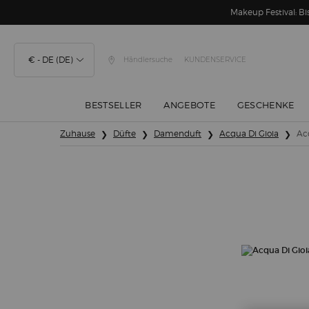
Makeup Festival: 
€ - DE (DE)
Händlersuche
KUNDENSERVICE
BESTSELLER
ANGEBOTE
GESCHENKE
Hauptinhalt
Zuhause
Düfte
Damenduft
Acqua Di Gioia
Ac