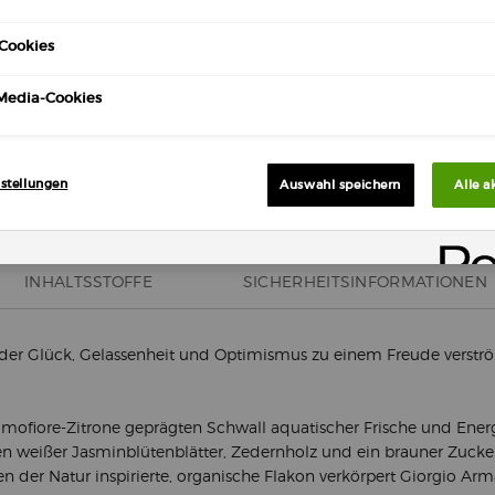
Cookies
-Media-Cookies
Kos
Vers
stellungen
Auswahl speichern
Alle a
INHALTSSTOFFE
SICHERHEITSINFORMATIONEN
der Glück, Gelassenheit und Optimismus zu einem Freude verstr
mofiore-Zitrone geprägten Schwall aquatischer Frische und Energi
en weißer Jasminblütenblätter, Zedernholz und ein brauner Zucker
der Natur inspirierte, organische Flakon verkörpert Giorgio Arma