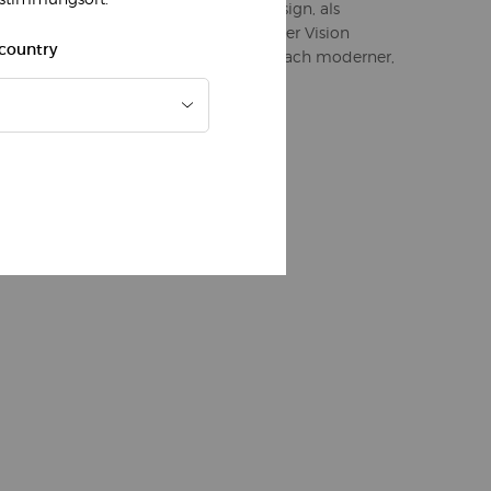
tur. Ein klares, organisches Flakondesign, als
druck von Giorgio Armanis ästhetischer Vision
 country
leganz. Eine Referenz an seine Suche nach moderner,
Weiblichkeit, die ihn inspiriert.