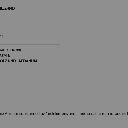
ILLERND
en
ORE ZITRONE
ASMIN
OLZ UND LABDANUM