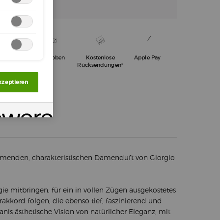
tenloser
3 Proben
Kostenlose
Apple Pay
and ab 50€
Rücksendungen*
kzeptieren
ömenden, charakteristischen Damenduft von Giorgio
e mitbringen, für ein in vollen Zügen ausgekostetes
akkord folgen, die ebenso tief, faszinierend und
nis ästhetische Vision von natürlicher Eleganz, mit