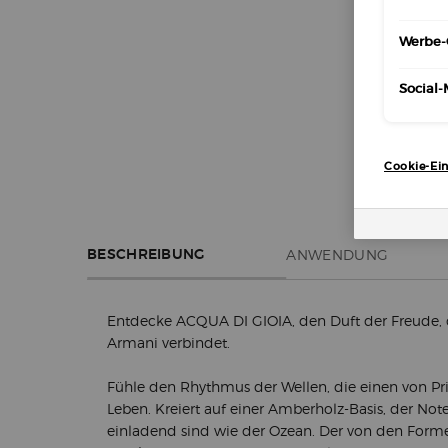
Werbe-
Social
Cookie-Ein
PDP Section Tabs Default
ANWENDUNG
BESCHREIBUNG
Entdecke ACQUA DI GIOIA, den Duft der Freude, 
Armani verbindet.
Fühle den Rhythmus der Wellen, die einen von Pri
Leben. Kreiert auf einer Amberholz-Basis, der Not
einladend sind wie der Ozean. Der von den Formen 