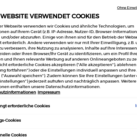
4.5
Ohne Einwil
von
5
 WEBSITE VERWENDET COOKIES
106 Per
Stern
Durc
er Webseite verwenden wir Cookies und ähnliche Technologien, um
Ausgew
der
onen auf Ihrem Gerät (z.B. IP-Adresse, Nutzer-ID, Browser-Information
Folie 1 
Bewe
 und/oder abzurufen. Einige von ihnen sind für den Betrieb der Webs
Read
 erforderlich. Andere verwenden wir nur mit Ihrer Einwilligung, z.B.
661
u verbessern, ihre Nutzung zu analysieren, Inhalte auf Ihre Interessen
Revie
Link
iden oder Ihren Browser/Ihr Gerät zu identifizieren, um ein Profil Ihr
auf
len und Ihnen relevante Werbung auf anderen Onlineangeboten zu zei
(2
ders
cht erforderliche Cookies akzeptieren ("Alle akzeptieren"), ablehne
Seite
ung fortfahren") oder die Einstellungen individuell anpassen und Ihr
 ("Auswahl speichern"). Zudem können Sie Ihre Einstellungen (unter
Menge
instellungen") jederzeit aufrufen und nachträglich anpassen. Weitere
−
onen enthalten unsere Datenschutzinformationen.
utzinformationen
Impressum
gt erforderliche Cookies
gs-Cookies
nelle Cookies