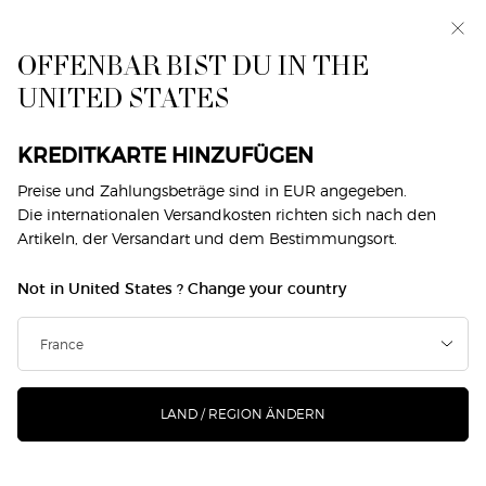
Exklusiv vorab: I WILL — eine neue Sicht auf
Männlichkeit. Mit einer Gratisprobe. *
OFFENBAR BIST DU IN THE
0
Mein
0 produkt
UNITED STATES
Händlersuche
Warenkorb
Hauptinhalt
Zurück zu Sì
KREDITKARTE HINZUFÜGEN
SÌ EAU DE PARFUM INTENSE
Preise und Zahlungsbeträge sind in EUR angegeben.
Die internationalen Versandkosten richten sich nach den
NACHFÜLLBARE
Artikeln, der Versandart und dem Bestimmungsort.
127,00 €
Auf Lager
Not in United States ? Change your country
(2.540,00 €/1l.)
Sì ist das mächtigste Wort überhaupt. Fühle seine Kraft im
neuen Eau de Parfum Intense, und lass Dic ...
Mehr erfahren
4.8
(421)
Jetzt Produkt bewerten
4.8
LAND / REGION ÄNDERN
von
5
174 Personen haben vor Kurzem dieses Produkt angeschaut
Sternen,
Durchschnittswert