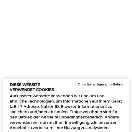
SÌ EAU DE PARFUM INTENSE
Ein amberartiger Chypre-Duft als Einladung, Ja (Sì) zu sagen, zu den
Ohne Einwilligung fortfahren
DIESE WEBSITE
grenzenlosen Möglichkeiten des Lebens.
VERWENDET COOKIES
Auf unserer Webseite verwenden wir Cookies und
Sì ist das mächtigste Wort überhaupt. Fühle seine Kraft im
ähnliche Technologien, um Informationen auf Ihrem Gerät
(z.B. IP-Adresse, Nutzer-ID, Browser-Informationen) zu
neuen Eau de Parfum Intense, und lass Dich ein auf die
speichern und/oder abzurufen. Einige von ihnen sind für
grenzenlosen Möglichkeiten des Lebens. Der neue
den Betrieb der Webseite unbedingt erforderlich. Andere
kontrastreiche und extra-sensorische Duft basiert auf einer
verwenden wir nur mit Ihrer Einwilligung, z.B. um unser
amberartigen Struktur. Er kombiniert den typischen
Angebot zu verbessern, ihre Nutzung zu analysieren,
Schwarze-Johannisbeer-Nektar mit einer samtweichen,