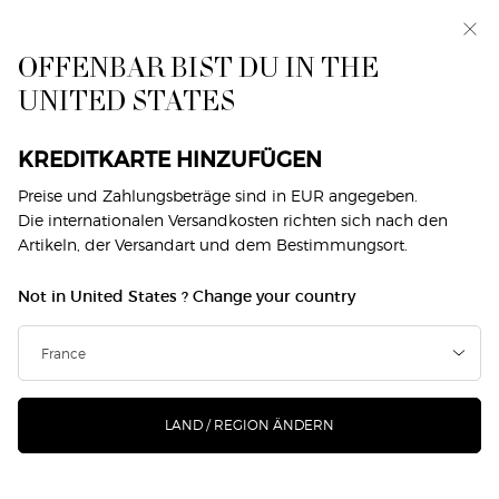
Exklusiv vorab: I WILL — eine neue Sicht auf
Männlichkeit. Mit einer Gratisprobe. *
OFFENBAR BIST DU IN THE
0
Mein
0 produkt
UNITED STATES
Händlersuche
Warenkorb
Hauptinhalt
Zurück zu Fragrance Festival
KREDITKARTE HINZUFÜGEN
ACQUA DI GIÒ PROFONDO
Preise und Zahlungsbeträge sind in EUR angegeben.
Die internationalen Versandkosten richten sich nach den
Artikeln, der Versandart und dem Bestimmungsort.
84,00 €
Auf Lager
(2.800,00 €/1l.)
Not in United States ? Change your country
Acqua Di Giò Profondo Eau De Parfum überzeugt durch
eine markante, aquatisch-maritime Intensität. De ...
Mehr
erfahren
4.7
(941)
Jetzt Produkt bewerten
4.7
von
LAND / REGION ÄNDERN
5
247 Personen haben vor Kurzem dieses Produkt angeschaut
Sternen,
Durchschnittswert
der