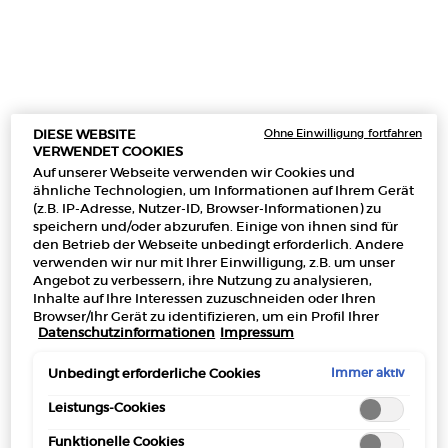
30 ml
50 ml
100 m
Ausgewählt
, 1 von 5
Ausgewählt
, 2 von 5
Au
, 3
84,00 €
97,00 €
130,00
(2.800,00 €/1l.)
(1.940,00 €/1l.)
(1.300,00 €
Ohne Einwilligung fortfahren
DIESE WEBSITE
VERWENDET COOKIES
Auf unserer Webseite verwenden wir Cookies und
ähnliche Technologien, um Informationen auf Ihrem Gerät
Makeup Festival: Bis zu 30 % Rabatt auf
(z.B. IP-Adresse, Nutzer-ID, Browser-Informationen) zu
ausgewählte Produkte.
speichern und/oder abzurufen. Einige von ihnen sind für
Sommergeschenke ab 50€ — Code:
den Betrieb der Webseite unbedingt erforderlich. Andere
SUMMER*
verwenden wir nur mit Ihrer Einwilligung, z.B. um unser
Angebot zu verbessern, ihre Nutzung zu analysieren,
Inhalte auf Ihre Interessen zuzuschneiden oder Ihren
Browser/Ihr Gerät zu identifizieren, um ein Profil Ihrer
Datenschutzinformationen
Impressum
Interessen zu erstellen und Ihnen relevante Werbung auf
anderen Onlineangeboten zu zeigen. Sie können nicht
Kostenloser
3 Proben
Kostenlose
Apple Pay
erforderliche Cookies akzeptieren ("Alle akzeptieren"),
Immer aktiv
Unbedingt erforderliche Cookies
Versand ab 50€
Rücksendungen*
ablehnen ("Ohne Einwilligung fortfahren") oder die
Einstellungen individuell anpassen und Ihre Auswahl
Leistungs-Cookies
speichern ("Auswahl speichern"). Zudem können Sie Ihre
Funktionelle Cookies
Einstellungen (unter dem Link "Cookie-Einstellungen")