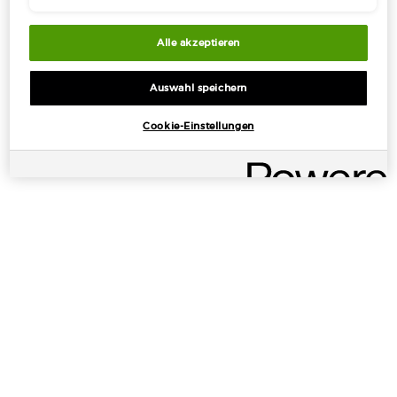
Alle akzeptieren
ÉTAPE 1
Auswahl speichern
GESICHT:
Cookie-Einstellungen
Bereite die Haut mit der CREMA NERA SUPREME
REVIVING LIGHT CREAM vor. Für eine natürlich
wirkende Haut trägst Du anschließend die LUMINOUS
SILK FOUNDATION auf. Betone die Gesichtskonturen
mit dem LUMINOUS SILK CONCEALER in einem
Farbton, der vier bis fünf Töne dunkler ist als der
natürliche Hautton, und setze dann mit einem um ein
bis zwei Farbtöne helleren LUMINOUS SILK
CONCEALER Highlights. Betone die Wangenknochen
für mehr Tiefe mit FLUID SHEER in der Nuance #2.