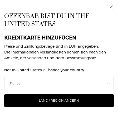
Makeup Festival: Bis zu 30 % Rabatt auf ausgewählte
Produkte. Sommergeschenke ab 50€ — Code:
SUMMER*
OFFENBAR BIST DU IN THE
UNITED STATES
0
Mein
0 produkt
Händlersuche
Warenkorb
Hauptinhalt
KREDITKARTE HINZUFÜGEN
GIORGIO ARMANI PRIVÉ
Preise und Zahlungsbeträge sind in EUR angegeben.
FRÜHJAHR/SOMMER 2024 DER
Die internationalen Versandkosten richten sich nach den
Artikeln, der Versandart und dem Bestimmungsort.
BEAUTY-LOOK
Not in United States ? Change your country
Paris, 23. Januar
HAUTE COUTURE IM SPIEL
LAND / REGION ÄNDERN