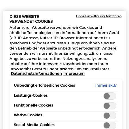
verschiedener Texturen erzeugt ein Spiel aus Licht und
Schatten auf dem Laufsteg",
Ohne Einwilligung fortfahren
DIESE WEBSITE
VERWENDET COOKIES
so kommentiert der Global Makeup Artist von Armani,
Auf unserer Webseite verwenden wir Cookies und
Hiromi Ueda, den Make-up-Look.
ähnliche Technologien, um Informationen auf Ihrem Gerät
(z.B. IP-Adresse, Nutzer-ID, Browser-Informationen) zu
speichern und/oder abzurufen. Einige von ihnen sind für
den Betrieb der Webseite unbedingt erforderlich. Andere
verwenden wir nur mit Ihrer Einwilligung, z.B. um unser
Angebot zu verbessern, ihre Nutzung zu analysieren,
Inhalte auf Ihre Interessen zuzuschneiden oder Ihren
Browser/Ihr Gerät zu identifizieren, um ein Profil Ihrer
Datenschutzinformationen
Impressum
Interessen zu erstellen und Ihnen relevante Werbung auf
anderen Onlineangeboten zu zeigen. Sie können nicht
erforderliche Cookies akzeptieren ("Alle akzeptieren"),
Immer aktiv
Unbedingt erforderliche Cookies
ablehnen ("Ohne Einwilligung fortfahren") oder die
Einstellungen individuell anpassen und Ihre Auswahl
Leistungs-Cookies
speichern ("Auswahl speichern"). Zudem können Sie Ihre
Funktionelle Cookies
Einstellungen (unter dem Link "Cookie-Einstellungen")
jederzeit aufrufen und nachträglich anpassen. Weitere
SCHRITT FÜR SCHRITT ZUM
Werbe-Cookies
Informationen enthalten unsere
Datenschutzinformationen.
Social-Media-Cookies
MAKE-UP-LOOK: