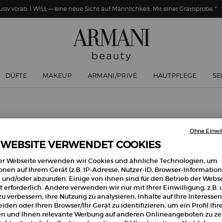
usiv vorab: I WILL — eine neue Sicht auf Männlichkeit. Mit einer Gratisprobe. *
DÜFTE
MAKEUP
ARMANI/PRIVÉ
HAUTPFLEGE
SE
Ohne Einwil
 WEBSITE VERWENDET COOKIES
er Webseite verwenden wir Cookies und ähnliche Technologien, um
onen auf Ihrem Gerät (z.B. IP-Adresse, Nutzer-ID, Browser-Information
 und/oder abzurufen. Einige von ihnen sind für den Betrieb der Webs
n Geheimnisse von Makeup-
 erforderlich. Andere verwenden wir nur mit Ihrer Einwilligung, z.B.
n Schönheitslooks von Armani
u verbessern, ihre Nutzung zu analysieren, Inhalte auf Ihre Interessen
iden oder Ihren Browser/Ihr Gerät zu identifizieren, um ein Profil Ihr
len und Ihnen relevante Werbung auf anderen Onlineangeboten zu zei