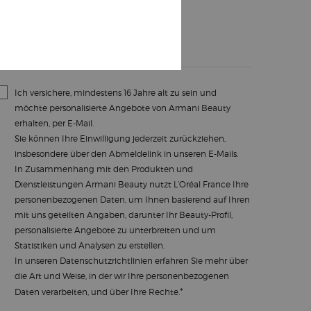
*
E-mail
SMS
Ich versichere, mindestens 16 Jahre alt zu sein und
möchte personalisierte Angebote von Armani Beauty
erhalten, per E-Mail.
Sie können Ihre Einwilligung jederzeit zurückziehen,
insbesondere über den Abmeldelink in unseren E-Mails.
In Zusammenhang mit den Produkten und
Dienstleistungen Armani Beauty nutzt L’Oréal France Ihre
personenbezogenen Daten, um Ihnen basierend auf Ihren
mit uns geteilten Angaben, darunter Ihr Beauty-Profil,
personalisierte Angebote zu unterbreiten und um
Statistiken und Analysen zu erstellen.
In unseren
Datenschutzrichtlinien
erfahren Sie mehr über
die Art und Weise, in der wir Ihre personenbezogenen
*
Daten verarbeiten, und über Ihre Rechte.