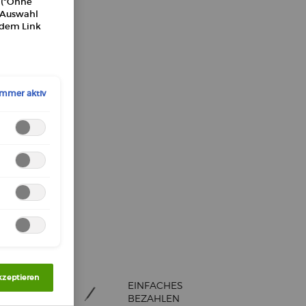
n ("Ohne
e Auswahl
 dem Link
Immer aktiv
kzeptieren
EINFACHES
BEZAHLEN