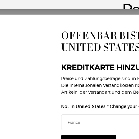
M
OFFENBAR BIST
MAKE-UP
DÜFTE
(*
Gesicht
Damendüfte
UNITED STATE
Lippen
Herrendüfte
new
Augen
Armani/Privé
KREDITKARTE HINZ
G
BEAUTY-SERVICE
KUNDENSERVICE
Preise und Zahlungsbeträge sind in
Virtueller Make-up-Test
Kontakt
Die internationalen Versandkosten r
FAQ
Artikeln, der Versandart und dem B
Händlersuche
Status der Bestellung
E
Not in United States ? Change your
Karrieren