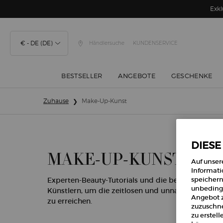
Exkl
€ - DE (DE)
Händlersuche
KUNDENSERVICE
BESTSELLER
ANGEBOTE
GESCHENKE
Hauptinhalt
Zuhause
Make-Up-Kunst
DIESE
MAKE-UP-KUNST
Auf unser
Informati
speichern
Experten-Beauty-Tutorials und die bestgehütete
unbedingt
Künstlern, um die zeitlosen und unnachahmliche
Angebot z
zu erreichen.
zuzuschne
zu erstel