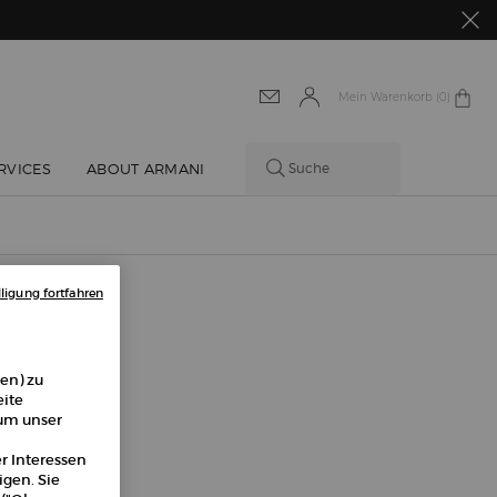
Mein Warenkorb
0 produkt
0
RVICES
ABOUT ARMANI
Suche
ligung fortfahren
en) zu
eite
 um unser
er Interessen
gen. Sie