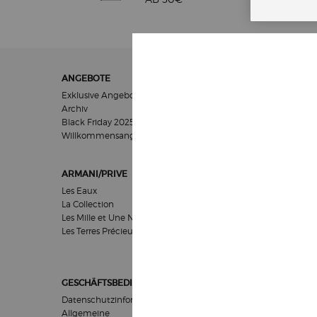
Fußzeilennavigation
ANGEBOTE
GESCHENKE
Exklusive Angebote
Für Frauen
Archiv
Für Männer
Black Friday 2025
Geschenksets
Willkommensangebot​
ARMANI/PRIVE
HAUTPFLEGE
Les Eaux
Pflegeziel
La Collection
Kategorien
Les Mille et Une Nuits
Kollektionen
Les Terres Précieuses
Empfehlungen
GESCHÄFTSBEDINGUNGEN
Datenschutzinformationen
Allgemeine