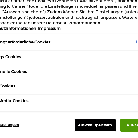
cht erforderliche Cookies akzeptieren ("Alle akzeptieren"), ablehne
ung fortfahren") oder die Einstellungen individuell anpassen und Ihr
 ("Auswahl speichern"). Zudem können Sie Ihre Einstellungen (unter
instellungen") jederzeit aufrufen und nachträglich anpassen. Weitere
onen enthalten unsere Datenschutzinformationen.
utzinformationen
Impressum
ARMANI PRIVÉ FRÜHJAHR/SOMMER
2024
gt erforderliche Cookies
Ein matter und raffinierter Beauty-
gs-Cookies
Look von Linda Cantello zur Feier des
Goldenen Zeitalters, der Opulenz der
Erstellungsdatum:
23. Januar 2024
nelle Cookies
Giorgio Armani Privé-Kollektion mit
ihren glitzernden Kleidern und
Juwelen.
Cookies
-Media-Cookies
stellungen
Auswahl speichern
Alle a
KOSTENLOSE PROBEN
EXKLUSIVE
MIT JEDER
ANGEBOTE
BESTELLUNG