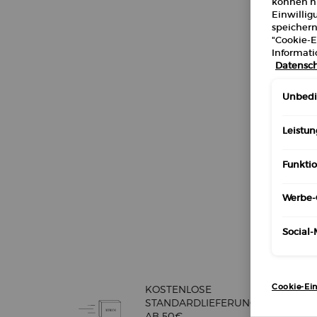
können ni
Einwillig
speichern
"Cookie-E
Informati
Datensch
Unbedin
Leistun
Funktio
Werbe-
Social
Cookie-Ein
KOSTENLOSE
STANDARDLIEFERUNG
AB 50€